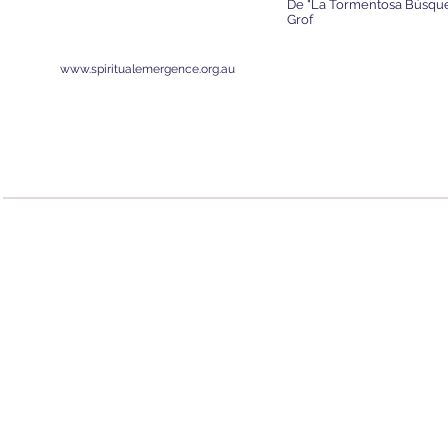
De "La Tormentosa Búsqued
Grof
www.spiritualemergence.org.au
Webma